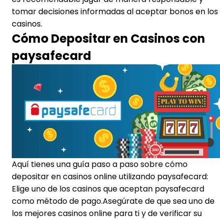
tomar decisiones informadas al aceptar bonos en los
casinos.
Cómo Depositar en Casinos con
paysafecard
Aquí tienes una guía paso a paso sobre cómo
depositar en casinos online utilizando paysafecard:
Elige uno de los casinos que aceptan paysafecard
como método de pago.Asegúrate de que sea uno de
los mejores casinos online para ti y de verificar su