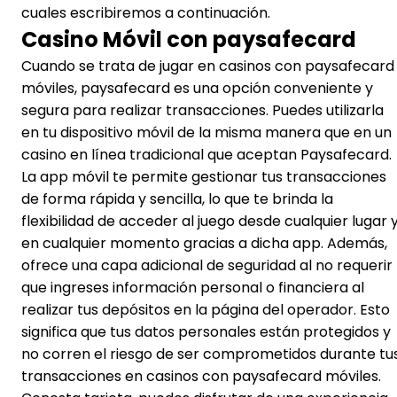
cuales escribiremos a continuación.
Casino Móvil con paysafecard
Cuando se trata de jugar en casinos con paysafecard
móviles, paysafecard es una opción conveniente y
segura para realizar transacciones. Puedes utilizarla
en tu dispositivo móvil de la misma manera que en un
casino en línea tradicional que aceptan Paysafecard.
La app móvil te permite gestionar tus transacciones
de forma rápida y sencilla, lo que te brinda la
flexibilidad de acceder al juego desde cualquier lugar 
en cualquier momento gracias a dicha app. Además,
ofrece una capa adicional de seguridad al no requerir
que ingreses información personal o financiera al
realizar tus depósitos en la página del operador. Esto
significa que tus datos personales están protegidos y
no corren el riesgo de ser comprometidos durante tu
transacciones en casinos con paysafecard móviles.