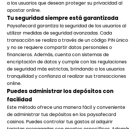
a los usuarios que desean proteger su privacidad al
apostar online.
Tu seguridad siempre está garantizada
Paysafecard garantiza la seguridad de los usuarios al
utilizar medidas de seguridad avanzadas. Cada
transacción se realiza a través de un código PIN único
y no se requiere compartir datos personales o
financieros. Además, cuenta con sistemas de
encriptación de datos y cumple con las regulaciones
de seguridad más estrictas, brindando a los usuarios
tranquilidad y confianza al realizar sus transacciones
online.
Puedes administrar los depósitos con
facilidad
Este método ofrece una manera fácil y conveniente
de administrar tus depósitos en los paysafecard
casinos. Puedes controlar tus gastos al adquirir
tarjetas prepagadas con montos específicos. Además